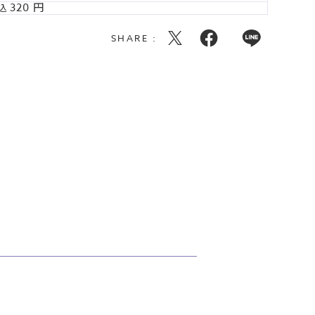
320
込
SHARE :