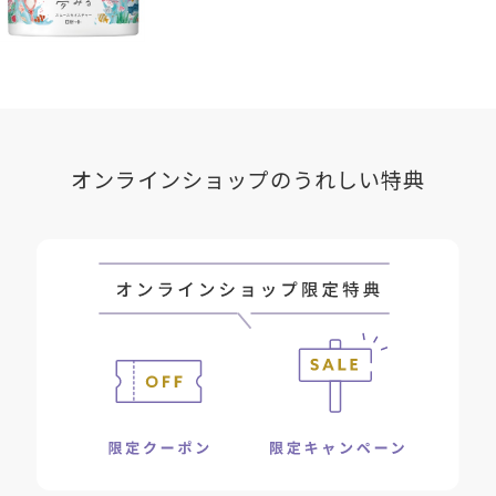
●パラベンフリー、フェノキシエタノールフリー、エタノールフリ
ー、合成ポリマーフリー、サルフェートフリー、合成着色料フリー、
タルクフリー
スプーン型のスパチュラ付き
フタの内側に収納できるスプーン型のスパチュラ付き。
オンラインショップのうれしい特典
Ｗ洗顔不要／マツエクOＫ／ハーバルシトラスの香り
Ｗ洗顔不要で時短にも。なめらかな使い心地でまつげエクステの方に
もお使いいただます。
*1 汚れを落とすことによる肌印象
*2 古い角質による
*3 アスコルビルグルコシド〔製品の抗酸化剤〕
*4 リノール酸レチノール〔製品の抗酸化剤〕
*5 製品の抗酸化剤
*6 タナクラクレイ〔清浄成分〕