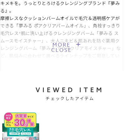
キメキを。うっとりとろけるクレンジングブランド『夢み
化。しっかりメイクもするするなじんで落とします。“クッションバー
る』。
ム処方”で摩擦を軽減しながら、エモリエント効果でしっとりとした肌
摩擦レスなクッションバームオイルで毛穴＆透明感ケアが
に洗い上げます。毛穴悩みに合わせた独自の処方です。
できる「夢みる ポアクリアバームオイル」、角栓すっきり
毛穴レス*肌に洗い上げるクレンジングバーム「夢みる ス
美容成分が肌悩みにアプローチ
ムースモイスチャー」、大人ニキビ＆肌あれを防ぐ薬用ク
MORE
毛穴や乾燥の肌悩みにアプローチする成分を配合。
レンジングバーム「夢みる アクネクリアモイスチャー」な
CLOSE
●碧のオイル：アボカドオイル*7、オリーブオイル*11、サルビアヒス
ど、肌悩みに合わせて選べるラインナップをご用意してい
パニカ種子油*12
ます。
●碧のエキス：サンゴ草エキス*13、アロエベラ葉エキス*14、セージ
(* 汚れを落とすことによる肌印象)
葉エキス*14
●毛穴ケア成分：アーチチョーク葉エキス*14
VIEWED ITEM
チェックしたアイテム
セラミド*12配合でしっとりうるおう洗い上がり
肌のうるおいを守り、肌を保護するセラミド*12を３種類配合。クレン
ジングするたびしっとりうるおう肌へ。
●セラミドＮＧ*12、セラミドＮＰ*12、セラミドＡＰ*12
こだわりのフリー処方