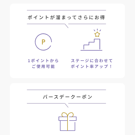
*7 アボカド油〔皮フ保護成分〕
*8 プロテアーゼ、リパーゼ〔皮フコンディショニング成分〕
*9 ラウリン酸ヘキシル、炭酸ジカプリリル〔皮フ保護成分〕
*10 シクロヘキサン－１，４－ジカルボン酸ビスエトキシジグリコー
ル〔メイク落とし成分〕
*11 オリーブ果実油〔皮フ保護成分〕
*12 皮フ保護成分
*13 アッケシソウエキス〔保湿成分〕
*14 保湿成分
【JANコード】4901696501504
■製品サイズ：W80×D80×H60mm
■セルフラッピング推奨サイズ：Sサイズ