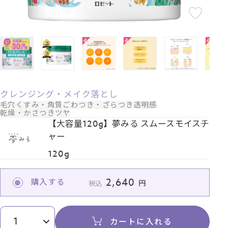
クレンジング・メイク落とし
毛穴
くすみ・角質
ごわつき・ざらつき
透明感
乾燥・かさつき
ツヤ
【大容量120g】夢みる スムースモイスチ
ャー
120g
2,640
購入する
税込
カートに入れる