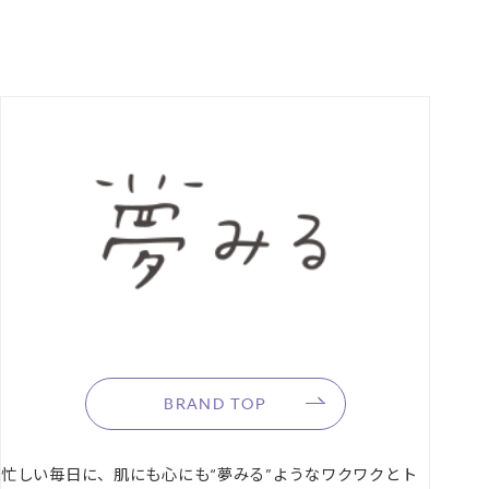
３種のビタミン配合
●ビタミンC誘導体*3
●レチノール*4
●ナイアシンアミド*5
“クレイ*6×オイル*7×Ｗ酵素*8”でやさしくしっかりメイクオフ
汚れを酵素*8で浮かせ、オイル*7で溶かし、クレイ*6でかきとるトリ
プルアプローチで、毛穴に入ったメイクや汚れ、古い角質までしっか
りと落とします。
“ダブルオイル処方”
肌表面の汚れを浮かせて落とすクリアオフオイル*9と、毛穴にたまっ
た汚れを溶かして落とすポアクリーンオイル*10の“ダブルオイル処
方”を採用。オイルが毛穴の奥までアプローチし、気になる古い角質や
毛穴汚れ、角栓まですっきりと落とします。
BRAND TOP
とろけてなめらか“クッションバーム処方”で摩擦を軽減
忙しい毎日に、肌にも心にも“夢みる”ようなワクワクとト
固形のバームに肌が触れると、とろけてなめらかなテクスチャーに変