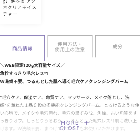
g】夢みる アク
ネクリアモイス
チャー
使用方法・
成分
商品情報
使用上の注意
＼WEB限定120g大容量サイズ／
角栓すっきり毛穴レス*1
Ｗ洗顔不要、つるんとした肌へ導く毛穴ケアクレンジングバーム
“毛穴ケア、保湿ケア、角質ケア、マッサージ、メイク落とし、洗
顔”を兼ねた１品６役の多機能クレンジングバーム。とろけるような使
い心地で、メイクや毛穴汚れ、毛穴の黒ずみ*2、角栓、古い角質をす
っきりオフ。しっとりうるおう、つるんとした毛穴レス*1肌に洗い上
MORE
CLOSE
げます。Ｗ洗顔不要、まつげエクステにもお使いいただけます。