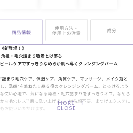
使用方法・
成分
商品情報
使用上の注意
《新登場！》
角栓・毛穴詰まり吸着とけ落ち
ピールケアですっきりなめらか肌へ導くクレンジングバーム
“詰まり毛穴ケア、保湿ケア、角質ケア、マッサージ、メイク落と
し、洗顔”を兼ねた１品６役のクレンジングバーム。とろけるよう
な使い心地で、気になる角栓・毛穴詰まりをすっきりオフ。なめら
*1
かな毛穴レス
肌に洗い上げます。Ｗ洗顔不要、まつげエクステに
MORE
CLOSE
もお使いいただけます。
＼こんな方におすすめ！／
・小鼻のざらつき、毛穴が気になる