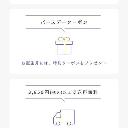
■ダマにならない！感動のなめらかテクスチャー
独自ブレンドのオイル成分を組み合わせた処方で、バームがダマに
なりにくく、肌の上でとろけるように広がります。クッション性が
あり厚みのあるテクスチャーで肌への摩擦を軽減、マッサージしな
がらやさしく肌を洗い上げます。
◎Ｗ洗顔不要
◎マツエクOＫ
◎専用スパチュラ付き
◎スパイシーフルーツの香り
『夢みる』は、イラストレーター・やがわまきさん描き下ろしのか
わいいパッケージデザインも人気です。「クリアブラックモイスチ
ャー」には、無数の星や月が輝く夜空に可愛らしい動物たちが寄り
添う“夢みる夜空”の世界が描かれています。
*1 汚れを落とすことによる肌印象