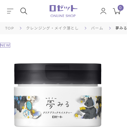
0
TOP
クレンジング・メイク落とし
バーム
夢みる
NEW