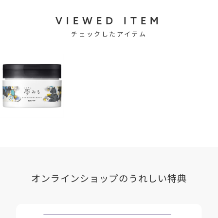
・しっかりメイクもきちんと落としたい
VIEWED ITEM
・洗い上がりはすっきりが好み
チェックしたアイテム
■角栓ピールケアで、メイクも角栓・毛穴詰まりもすっきりオフ
*2
メイクや古い角質を酵素
で分解させることにより汚れを洗い流し
*3
*4
やすい状態に。黒炭
と吸着クレイ
が毛穴の奥の汚れまでしっか
*5
り吸着、AHA
で角質ケアしながら、肌をすっきりと洗い上げま
す。
*2
【1】酵素
が毛穴奥まで入り込み、角栓を分解
*3
*4
【2】黒炭
と吸着クレイ
が角栓・毛穴汚れをしっかり吸着
*6
*7
*5
【3】ビタミンC誘導体
配合、セラミド
・AHA
で肌をととのえ
る
*3
*4
*5
■黒炭
×吸着クレイ
×AHA
配合
オンラインショップのうれしい特典
*3
*3
黒炭
… 表面に小さな穴がたくさんあいている多孔質構造の黒炭
が毛穴汚れをしっかり吸着。
*4
*4
吸着クレイ
… 微細な粒子の吸着クレイ
が肌に密着、余分な皮脂
や汚れ、角栓まですっきりオフ。