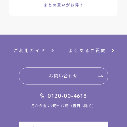
*2 プロテアーゼ、リパーゼ〔皮フコンディショニング成分〕
*3 炭〔清浄成分〕
*4 タナクラクレイ〔清浄成分〕
*5 マンデル酸〔整肌成分〕
*6 アスコルビルグルコシド〔製品の抗酸化剤〕
*7 セラミドＮＧ、セラミドＮＰ、セラミドＡＰ〔皮フ保護成分〕
*8 ラウリン酸ヘキシル、炭酸ジカプリリル、イソノナン酸イソノニ
ご利用ガイド
よくあるご質問
ル〔皮フ保護成分〕
【JANコード】4901696502020
お問い合わせ
■製品サイズ：W73×D73×H71mm
■セルフラッピング推奨サイズ：Sサイズ
0120-00-4618
月から金：9時～17時（祝日は除く）