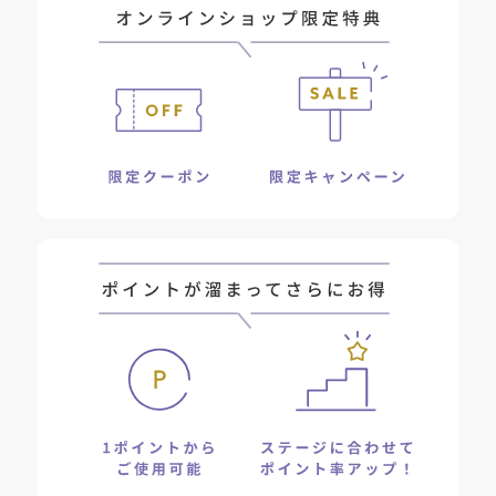
*5
AHA
… 角質ケアで肌をととのえ、ざらつきのないなめらかな肌
に。
*8
■クリアオフオイル
配合
毛穴ケアと洗浄ケアにあわせたオイルの組み合わせで、毛穴にたま
った汚れを溶かして、肌表面の汚れ(メイク汚れ・皮脂・古い角質)
を浮かせて、すっきり落とします。
*7
■3種のセラミド
配合
*7
肌のうるおいを守る3種のセラミド
配合で、クレンジングするたび
しっとりうるおう肌へ導きます。
セラミドＮＧ／セラミドＮＰ／セラミドＡＰ〔皮フ保護成分〕
■こだわりのフリー処方
パラベンフリー／フェノキシエタノールフリー／エタノールフリー
／合成ポリマーフリー／サルフェートフリー／合成着色料フリー／
タルクフリー