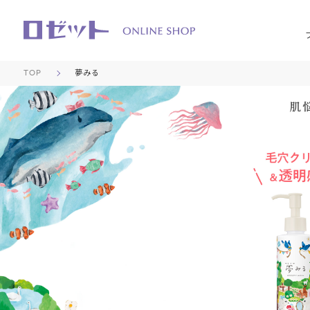
TOP
夢みる