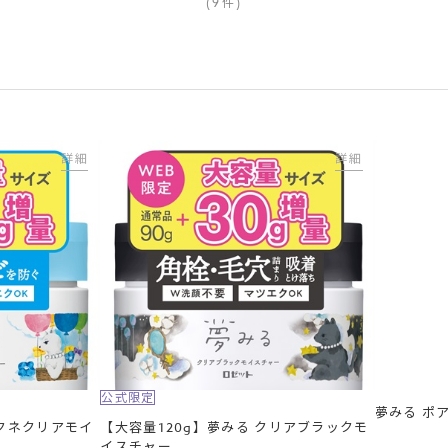
(
9
件
)
詳細
詳細
公式限定
夢みる ポ
アクネクリアモイ
【大容量120g】夢みる クリアブラックモ
イスチャー