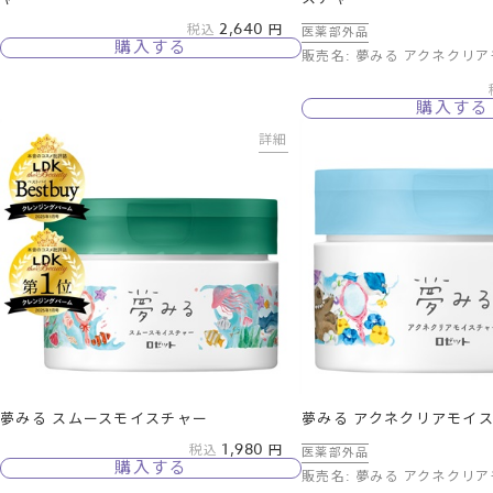
2,640
税込
医薬部外品
購入する
販売名: 夢みる アクネクリ
購入する
詳細
夢みる スムースモイスチャー
夢みる アクネクリアモイ
1,980
税込
医薬部外品
購入する
販売名: 夢みる アクネクリ