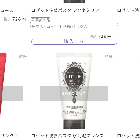
スムース
ロゼット洗顔パスタ アクネクリア
ロゼット洗
726
税込
医薬部外品
販売名: ロゼット洗顔パスタＡ
726
税込
購入する
詳細
詳細
T
SOLDOUT
ドリンクル
ロゼット洗顔パスタ 氷河泥クレンズ
ロゼット洗