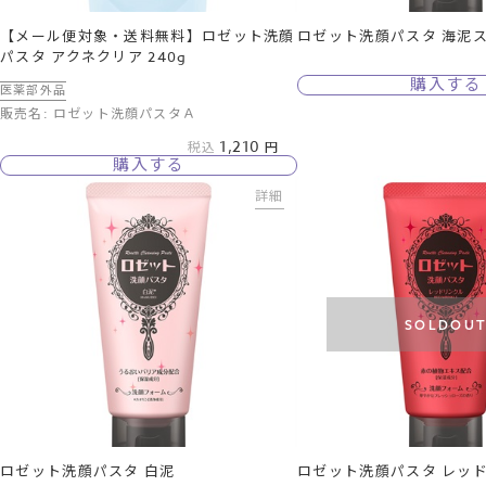
【メール便対象・送料無料】ロゼット洗顔
ロゼット洗顔パスタ 海泥
パスタ アクネクリア 240g
購入する
医薬部外品
販売名: ロゼット洗顔パスタＡ
1,210
税込
購入する
詳細
SOLDOU
ロゼット洗顔パスタ 白泥
ロゼット洗顔パスタ レッ