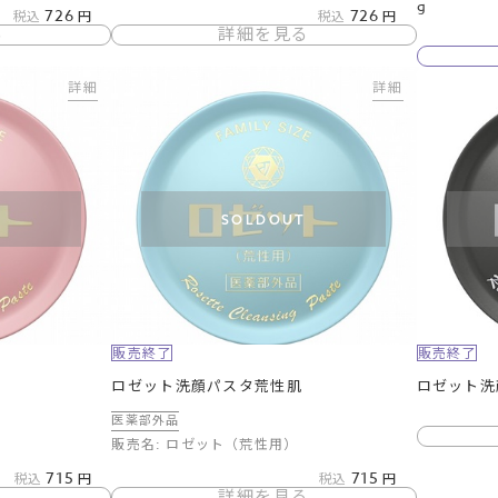
g
726
726
税込
税込
る
詳細を見る
詳細
詳細
T
SOLDOUT
販売終了
販売終了
ロゼット洗顔パスタ荒性肌
ロゼット洗
医薬部外品
販売名: ロゼット（荒性用）
715
715
税込
税込
る
詳細を見る