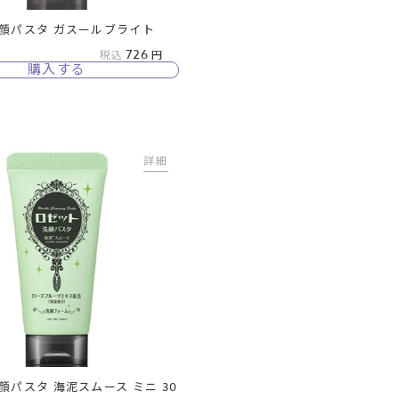
顔パスタ ガスールブライト
726
税込
購入する
詳細
顔パスタ 海泥スムース ミニ 30