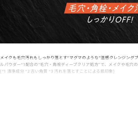
メイクも毛穴汚れもしっかり落とす“マグマのような”温感クレンジングブラ
ルパウダー*1配合の“毛穴・角栓ディープクリア処方”で、メイクや毛穴
(*1 清浄成分 *2 古い角質 *3 汚れを落とすことによる肌印象)