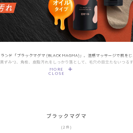
ンド「ブラックマグマ (BLACK MAGMA)」。温感マッサージで肌
の黒ずみ*2、角栓、皮脂汚れをしっかり落として、毛穴の目立たないつるす
MORE
CLOSE
ブラックマグマ
(
2
件
)